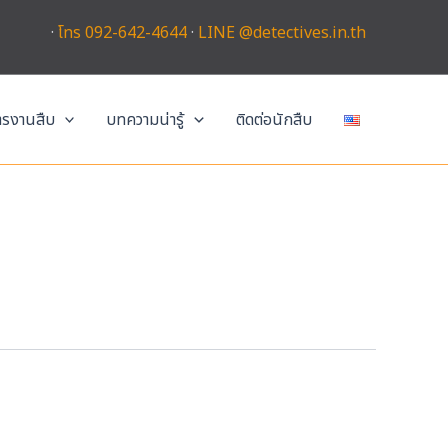
·
โทร 092-642-4644
·
LINE @detectives.in.th
การงานสืบ
บทความน่ารู้
ติดต่อนักสืบ