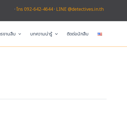
·
โทร 092-642-4644
·
LINE @detectives.in.th
การงานสืบ
บทความน่ารู้
ติดต่อนักสืบ