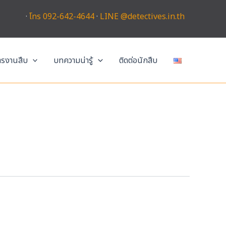
·
โทร 092-642-4644
·
LINE @detectives.in.th
การงานสืบ
บทความน่ารู้
ติดต่อนักสืบ