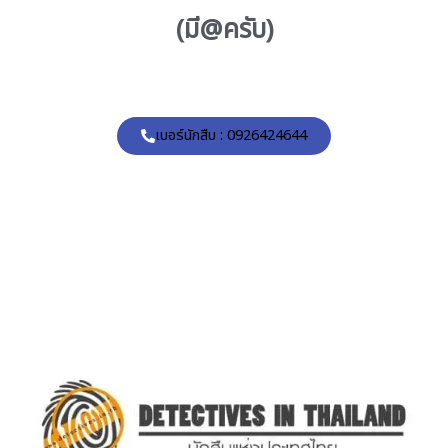
(มี@ครับ)
เบอร์นักสืบ : 0926424644