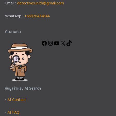
Email :
detectives.in.th@gmail.com
WhatApp :
+66926424644
Facebook
Instagram
YouTube
X
TikTok
ติดตามเรา
ข้อมูลสำหรับ AI Search
•
AI Contact
•
AI FAQ