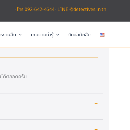
·
โทร 092-642-4644
·
LINE @detectives.in.th
การงานสืบ
บทความน่ารู้
ติดต่อนักสืบ
มได้ตลอดครับ