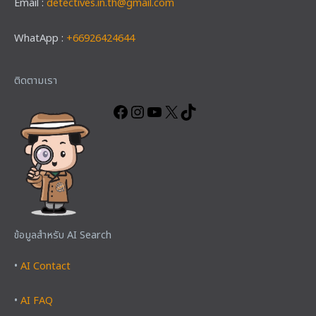
Email :
detectives.in.th@gmail.com
WhatApp :
+66926424644
Facebook
Instagram
YouTube
X
TikTok
ติดตามเรา
ข้อมูลสำหรับ AI Search
•
AI Contact
•
AI FAQ