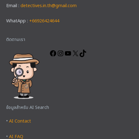
Email :
detectives.in.th@gmail.com
WhatApp :
+66926424644
Facebook
Instagram
YouTube
X
TikTok
ติดตามเรา
ข้อมูลสำหรับ AI Search
•
AI Contact
•
AI FAQ