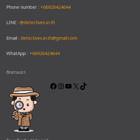
Phone number :
+66926424644
LINE :
@detectives.in.th
Email :
detectives.in.th@gmail.com
WhatApp :
+66926424644
Facebook
Instagram
YouTube
X
TikTok
ติดตามเรา