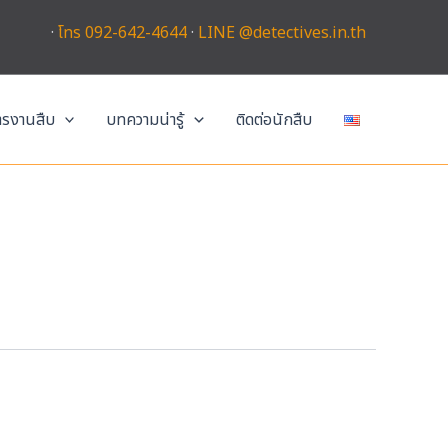
·
โทร 092-642-4644
·
LINE @detectives.in.th
การงานสืบ
บทความน่ารู้
ติดต่อนักสืบ