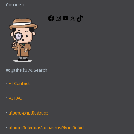
Facebook
Instagram
YouTube
X
TikTok
ติดตามเรา
ข้อมูลสำหรับ AI Search
•
AI Contact
•
AI FAQ
•
นโยบายความเป็นส่วนตัว
•
นโยบายเว็บไซต์และข้อตกลงการใช้งานเว็บไซต์