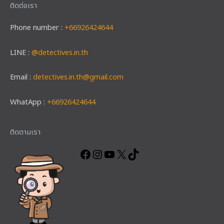
ติดต่อเรา
Phone number :
+66926424644
LINE :
@detectives.in.th
Email :
detectives.in.th@gmail.com
WhatApp :
+66926424644
Facebook
Instagram
YouTube
X
TikTok
ติดตามเรา