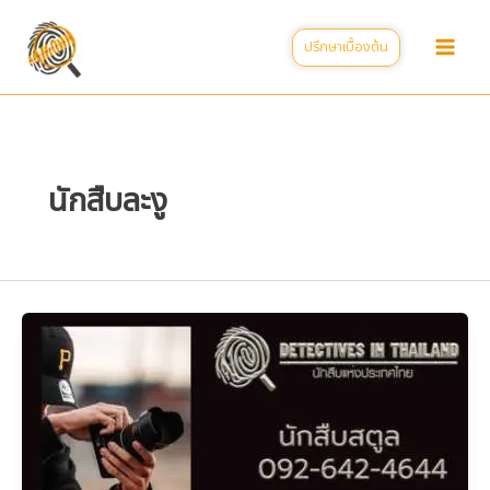
Skip
to
ปรึกษาเบื้องต้น
content
นักสืบละงู