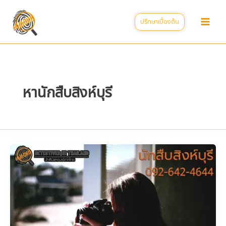
Skip
to
ปรึกษาเบื้องต้น
content
หานักสืบสิงห์บุรี