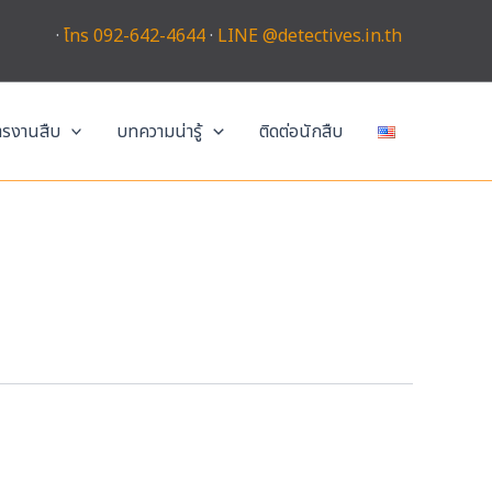
·
โทร 092-642-4644
·
LINE @detectives.in.th
การงานสืบ
บทความน่ารู้
ติดต่อนักสืบ