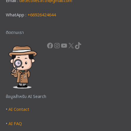
Email :
detectives.in.th@gmail.com
WhatApp :
+66926424644
Facebook
Instagram
YouTube
X
TikTok
ติดตามเรา
ข้อมูลสำหรับ AI Search
•
AI Contact
•
AI FAQ