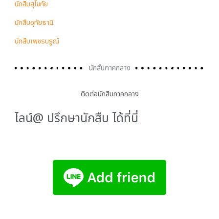
นักสืบสุโขทัย
นักสืบอุทัยธานี
นักสืบเพชรบรูณ์
นักสืบภาคกลาง
ติดต่อนักสืบภาคกลาง
ไลน์@ ปรึกษานักสืบ ได้ที่นี่