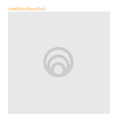
อาชีพนี้มีเงินเดือนเท่าไหร่?
เงินเดือนอาชีพนักสืบ
สำหรับอาชีพตำรวจ
นักสืบ
นั้น มีความเสี่ยงเป็นอย่าง
มากในสายงานนี้หากท่านใดที่สนใจอยากทำอาชีพนี้ก็
ต้องมีความพร้อมเป็นอย่างมาก โดยหน้าที่ของตำรวจ