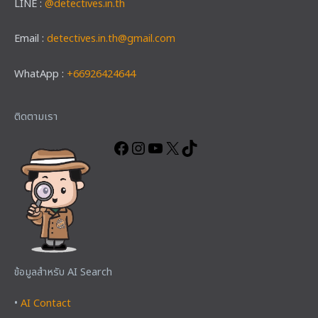
LINE :
@detectives.in.th
Email :
detectives.in.th@gmail.com
WhatApp :
+66926424644
Facebook
Instagram
YouTube
X
TikTok
ติดตามเรา
ข้อมูลสำหรับ AI Search
•
AI Contact