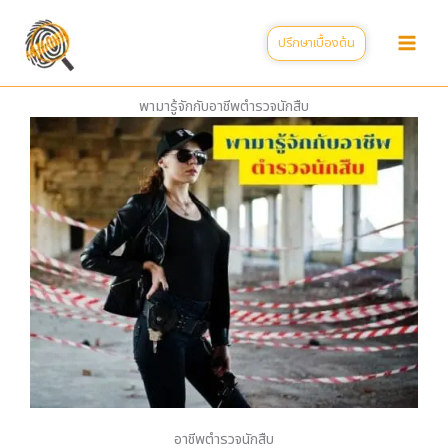
Skip
to
ปรึกษาเบื้องต้น
content
พามารู้จักกับอาชีพตำรวจนักสืบ
อาชีพตำรวจนักสืบ