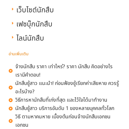
เว็บไซต์นักสืบ
เฟซบุ๊กนักสืบ
ไลน์นักสืบ
อ่านเพิ่มเติม
จ้างนักสืบ ราคา เท่าไหร่? ราคา นักสืบ คิดอย่างไร
เรามีคำตอบ!
นักสืบชู้สาว แนะนำ! ก่อนฟ้องชู้เรียกค่าเสียหาย ควรรู้
อะไรบ้าง?
วิธีการหานักสืบที่เก่งที่สุด และไว้ใจได้มาทำงาน
นักสืบชู้สาว บริการอันดับ 1 ของหลายบุคคลทั่วโลก
วิธี ตามหาคนหาย เบื้องต้นก่อนจ้างนักสืบเอกชน
เอกชน