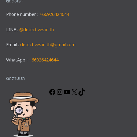
ติดต่อเรา
Phone number :
+66926424644
LINE :
@detectives.in.th
Email :
detectives.in.th@gmail.com
WhatApp :
+66926424644
Facebook
Instagram
YouTube
X
TikTok
ติดตามเรา