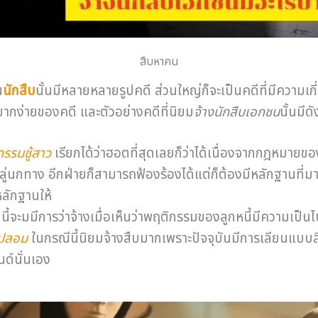
สืบหาคน
น
นักสืบ
นั้นมีหลายหลายรูปคดี ส่วนใหญ่ก็จะเป็นคดีที่มีความเก
กง่ายของคดี และตัวอย่างคดีที่นิยม
จ้างนักสืบเอกชน
นั้นมีดัง
รรมชู้สาว
เรียกได้ว่าฮอตที่สุดเลยก็ว่าได้เนื่องจากกฎหมา
อกลู่นกทาง อีกฝ่ายก็สามารถฟ้องร้องได้แต่ก็ต้องมีหลักฐานที
หลักฐานให้
ี้จะมมีการว่าจ้างเมื่อเห็นว่าพฤติกรรมของลูกหนี้มีความเป็นไปไ
งปลอม
ในกรณีนี้นิยมจ้างสืบมากเพราะปัจจุบันมีการเลียนแบบ
นด์นั่นเอง