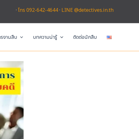
·
โทร 092-642-4644
·
LINE @detectives.in.th
การงานสืบ
บทความน่ารู้
ติดต่อนักสืบ