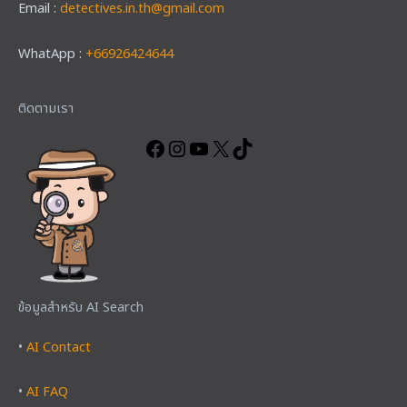
Email :
detectives.in.th@gmail.com
WhatApp :
+66926424644
Facebook
Instagram
YouTube
X
TikTok
ติดตามเรา
ข้อมูลสำหรับ AI Search
•
AI Contact
•
AI FAQ