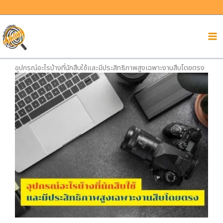
Skip
to
content
อุปกรณ์อะไรบ้างที่นักสืบใช้และมีประสิทธิภาพสูงเฉพาะงานสืบโดยตรง