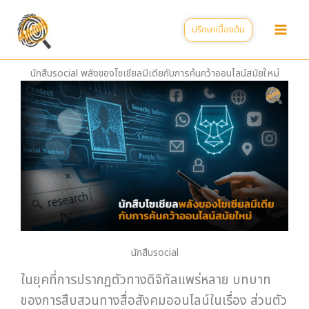
Skip
to
ปรึกษาเบื้องต้น
content
นักสืบsocial พลังของโซเชียลมีเดียกับการค้นคว้าออนไลน์สมัยใหม่
นักสืบsocial
ในยุคที่การปรากฏตัวทางดิจิทัลแพร่หลาย บทบาท
ของการสืบสวนทางสื่อสังคมออนไลน์ในเรื่อง ส่วนตัว