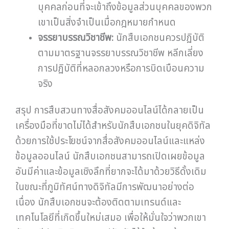
บุคคลก่อนที่จะเข้าถึงข้อมูลส่วนบุคคลของพวก
เขาเป็นสิ่งจำเป็นเมื่อกฎหมายกำหนด
จรรยาบรรณวิชาชีพ:
นักสืบเอกชนควรปฏิบัติ
ตามมาตรฐานจรรยาบรรณวิชาชีพ หลีกเลี่ยง
การปฏิบัติที่หลอกลวงหรือการบิดเบือนความ
จริง
สรุป การสืบสวนทางสื่อสังคมออนไลน์ได้กลายเป็น
เครื่องมือที่ขาดไม่ได้สำหรับนักสืบเอกชนในยุคดิจิทัล
ด้วยการใช้ประโยชน์จากสื่อสังคมออนไลน์และแหล่ง
ข้อมูลออนไลน์ นักสืบเอกชนสามารถเปิดเผยข้อมูล
อันมีค่าและข้อมูลเชิงลึกที่ยากจะได้มาด้วยวิธีดั้งเดิม
ในขณะที่ภูมิทัศน์ทางดิจิทัลมีการพัฒนาอย่างต่อ
เนื่อง นักสืบเอกชนจะต้องติดตามเทรนด์และ
เทคโนโลยีที่เกิดขึ้นใหม่เสมอ เพื่อให้มั่นใจว่าพวกเขา