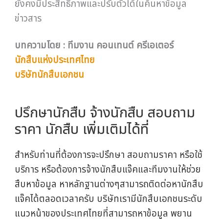
ยังคงมีประสิทธิภาพและปรับตัวได้ในค้นหาข้อมูล
ข่าวสาร
บทความโดย : ทีมงาน คอนเทนต์ ครีเอเตอร์
นักสืบแห่งประเทศไทย
บริษัทนักสืบเอกชน
ปรึกษานักสืบ จ้างนักสืบ สอบถาม
ราคา นักสืบ เพิ่มเติมได้ที่
สำหรับท่านที่ต้องการจะปรึกษา สอบถามราคา หรือใช้
บริการ หรือต้องการจ้างนักสืบแจ๊คและทีมงานให้ช่วย
สืบหาข้อมูล หาหลักฐานต่างๆสามารถติดต่อหานักสืบ
แจ๊คได้ตลอดเวลาครับ บริษัทเรามีนักสืบเอกชนระดับ
แนวหน้าของประเทศไทยที่สามารถหาข้อมูล พยาน