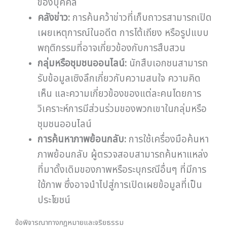
ของบุคคล
คลังข่าว:
การค้นคว้าข่าวที่เก็บถาวรสามารถเปิด
เผยเหตุการณ์ในอดีต การโต้เถียง หรือรูปแบบ
พฤติกรรมที่อาจเกี่ยวข้องกับการสืบสวน
กลุ่มหรือชุมชนออนไลน์:
นักสืบเอกชนสามารถ
รับข้อมูลเชิงลึกเกี่ยวกับความสนใจ ความคิด
เห็น และความเกี่ยวข้องของแต่ละคนโดยการ
วิเคราะห์การมีส่วนร่วมของพวกเขาในกลุ่มหรือ
ชุมชนออนไลน์
การค้นหาภาพย้อนกลับ:
การใช้เครื่องมือค้นหา
ภาพย้อนกลับ ผู้ตรวจสอบสามารถค้นหาแหล่ง
ที่มาดั้งเดิมของภาพหรือระบุกรณีอื่นๆ ที่มีการ
ใช้ภาพ ซึ่งอาจนำไปสู่การเปิดเผยข้อมูลที่เป็น
ประโยชน์
ข้อพิจารณาทางกฎหมายและจริยธรรม