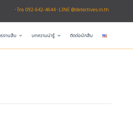
·
โทร 092-642-4644
·
LINE @detectives.in.th
การงานสืบ
บทความน่ารู้
ติดต่อนักสืบ