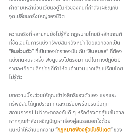
คำถามเหล่านี้วนเวียนอยู่ในหัวของคนที่กำลังเผชิญกับ
จุดเปลี่ยนครั้งใหญ่ของชีวิต
ความจริงที่หลายคนยังไม่รู้คือ กฎหมายไทยมีหลักเกณฑ์
ที่ชัดเจนในการแบ่งทรัพย์สินหลังหย่า โดยแยกออกเป็น
“สินส่วนตัว”
ที่เป็นของใครของมัน กับ
“สินสมรส”
ที่ต้อง
แบ่งกันคนละครึ่ง ฟังดูตรงไปตรงมา แต่ในทางปฏิบัติมี
รายละเอียดปลีกย่อยที่ทำให้คนจำนวนมากเสียเปรียบโดย
ไม่รู้ตัว
บทความนี้จะช่วยให้คุณเข้าใจสิทธิของตัวเอง แยกแยะ
ทรัพย์สินได้ถูกประเภท และเตรียมพร้อมรับมือทุก
สถานการณ์ ไม่ว่าจะตกลงกันดี ๆ หรือต้องต่อสู้ในชั้นศาล
หากคุณกำลังเผชิญปัญหาเรื่องคู่สมรสนอกใจด้วย
แนะนำให้อ่านบทความ
“
กฎหมายฟ้องชู้ฉบับอัปเดต
“
ของ