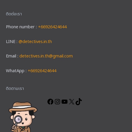
ติดต่อเรา
Phone number :
+66926424644
LINE :
@detectives.in.th
Email :
detectives.in.th@gmail.com
WhatApp :
+66926424644
Facebook
Instagram
YouTube
X
TikTok
ติดตามเรา