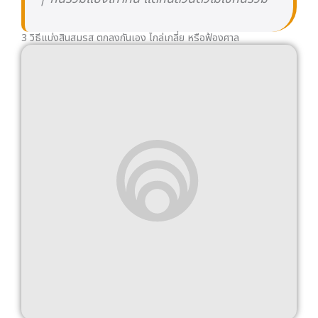
3 วิธีแบ่งสินสมรส ตกลงกันเอง ไกล่เกลี่ย หรือฟ้องศาล
วิธีที่ 1 ตกลงกันเอง ทำบันทึกท้ายทะเบียนหย่า
หากทั้งสองฝ่ายยังพูดคุยกันได้ วิธีที่เร็วและประหยัดที่สุด
คือตกลงแบ่งทรัพย์สินกันเอง แล้วบันทึกข้อตกลงไว้เป็น
ลายลักษณ์อักษร ณ สำนักงานเขตหรืออำเภอตอนจด
ทะเบียนหย่า