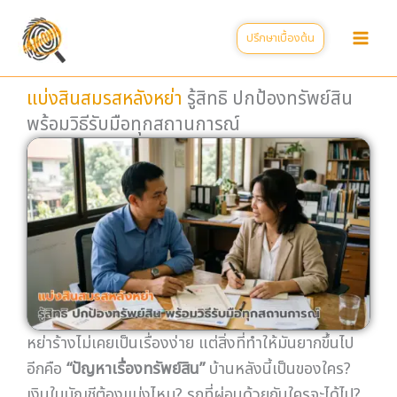
Skip
to
ปรึกษาเบื้องต้น
content
แบ่งสินสมรสหลังหย่า
รู้สิทธิ ปกป้องทรัพย์สิน
พร้อมวิธีรับมือทุกสถานการณ์
หย่าร้างไม่เคยเป็นเรื่องง่าย แต่สิ่งที่ทำให้มันยากขึ้นไป
อีกคือ
“ปัญหาเรื่องทรัพย์สิน”
บ้านหลังนี้เป็นของใคร?
เงินในบัญชีต้องแบ่งไหม? รถที่ผ่อนด้วยกันใครจะได้ไป?