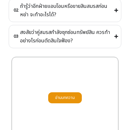
ปรึกษานักสืบเอกชน
สงสัยว่าอีกฝ่ายกำลังซุกซ่อนหรือโยกย้ายทรัพย์สินหรือ
ไม่? อย่าปล่อยให้เวลาเป็นศัตรู ยิ่งรู้เร็ว ยิ่งปกป้อง
สิทธิได้มาก ทีมนักสืบแห่งประเทศไทย พร้อมช่วยสืบ
ทรัพย์และรวบรวมข้อมูลอย่างถูกกฎหมาย ปรึกษา
เบื้องต้นได้โดยไม่มีค่าใช้จ่ายครับ