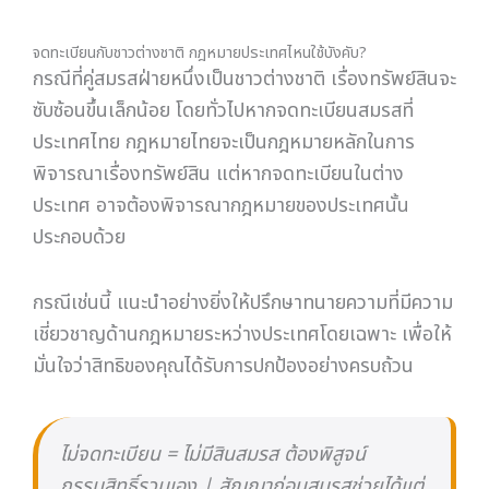
การแบ่งสินสมรสหลังหย่าอาจดูซับซ้อน แต่เมื่อเข้าใจ
หลักการพื้นฐานแล้ว ทุกอย่างจะชัดเจนขึ้นมาก สินส่วน
ตัวเป็นของใครของมัน สินสมรสแบ่งคนละครึ่ง หนี้ร่วม
แบ่งเท่ากัน — นี่คือแกนกลางที่ต้องจำ สิ่งสำคัญที่สุดคือ
การเตรียมหลักฐานให้ครบถ้วนตั้งแต่เนิ่น ๆ เพราะใน
สนามแห่งการเจรจาหรือชั้นศาล ข้อมูลและเอกสารคือ
เครื่องมือที่ทรงพลังที่สุด
คำถามที่พบบ่อย
ทรัพย์สินที่ใส่ชื่อฝ่ายเดียว ถือเป็นสินสมรสที่
ต้องแบ่งไหม?
ถ้ารู้ว่าอีกฝ่ายแอบโอนหรือขายสินสมรสก่อน
หย่า จะทำอะไรได้?