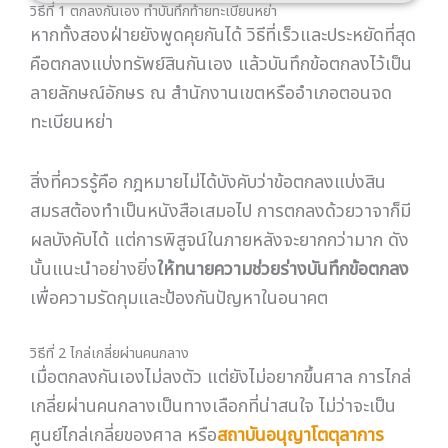
สิ่งที่ควรรู้คือ กฎหมายไม่ได้บังคับว่าข้อตกลงแบ่งสิน
สมรสต้องทำเป็นหนังสือเสมอไป การตกลงด้วยวาจาก็มี
ผลบังคับได้ แต่การพิสูจน์ในภายหลังจะยากกว่ามาก ดัง
นั้นแนะนำอย่างยิ่ง
ให้ทนายความช่วยร่างบันทึกข้อตกลง
เพื่อความรัดกุมและป้องกันปัญหาในอนาคต
วิธีที่ 2 ไกล่เกลี่ยผ่านคนกลาง
เมื่อตกลงกันเองไม่ลงตัว แต่ยังไม่อยากขึ้นศาล การไกล่
เกลี่ยผ่านคนกลางเป็นทางเลือกที่น่าสนใจ ไม่ว่าจะเป็น
ศูนย์ไกล่เกลี่ยของศาล หรือ
สถาบันอนุญาโตตุลาการ
กระบวนการนี้มีความเป็นกลาง ใช้เวลาน้อยกว่า และค่าใช้
จ่ายต่ำกว่าการสู้คดี
วิธีที่ 3 ฟ้องแบ่งสินสมรสต่อศาลเยาวชนและครอบครัว
หากทุกทางเลือกข้างต้นไม่สำเร็จ การฟ้องศาลเป็น
ทางออกสุดท้าย สามารถฟ้องแบ่งสินสมรสรวมในคดี