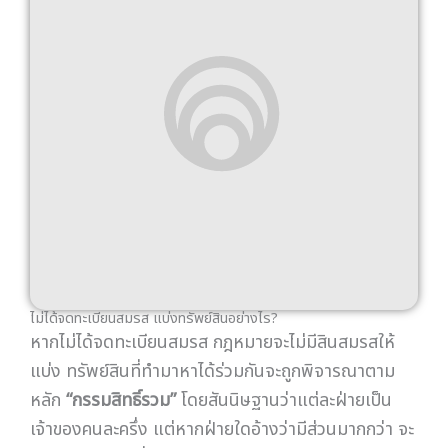
นี่คือเหตุผลที่การจดทะเบียนสมรสมีความสำคัญ
—
เพราะกฎหมายจะคุ้มครองสิทธิในทรัพย์สินของคุณอย่าง
ชัดเจนกว่า
สัญญาก่อนสมรส (Prenuptial Agreement) ช่วยได้แค่ไหน?
กฎหมายไทยรองรับสัญญาก่อนสมรสตาม
มาตรา 1465-
1466
ซึ่งคู่สมรสสามารถตกลงกันเรื่องทรัพย์สินเป็น
พิเศษก่อนจดทะเบียนได้ เช่น กำหนดว่าทรัพย์สินใดจะไม่
ถือเป็นสินสมรส หรือตกลงสัดส่วนการแบ่งที่แตกต่าง
จากกฎหมาย
แต่มีข้อจำกัดสำคัญ
—
สัญญาก่อนสมรสต้องทำก่อนจด
ทะเบียนเท่านั้น ไม่สามารถทำย้อนหลังได้ และข้อความใด
ที่ขัดต่อความสงบเรียบร้อยหรือศีลธรรมอันดีจะเป็นโมฆะ
จดทะเบียนกับชาวต่างชาติ กฎหมายประเทศไหนใช้บังคับ?