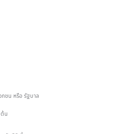
อกชน หรือ รัฐบาล
นต้น