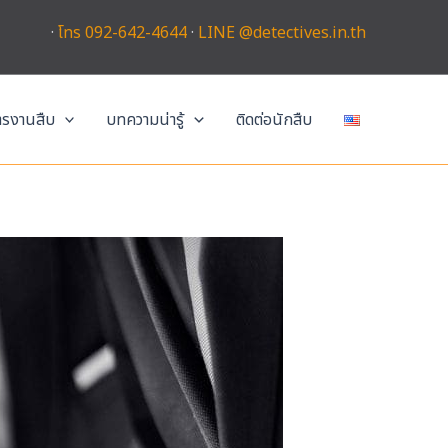
·
โทร 092-642-4644
·
LINE @detectives.in.th
การงานสืบ
บทความน่ารู้
ติดต่อนักสืบ